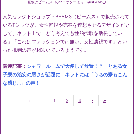
画像はビームスTのツイッターより @BEAMS_T
人気セレクトショップ・BEAMS（ビームス）
で販売されて
いるTシャツが、
女性軽視や売春を連想させるデザインだと
して、ネット上で「
どう考えても性的搾取を助長してい
る」「
これはファッションでは無い。女性蔑視です」
とい
った批判の声が相次いでいるようです。
関連記事：
シャワールームで大便して放置！？ とある女
子寮の治安の悪さが話題に ネットには「うちの寮もこん
な感じ…」の声！
«
‹
1
2
3
›
»