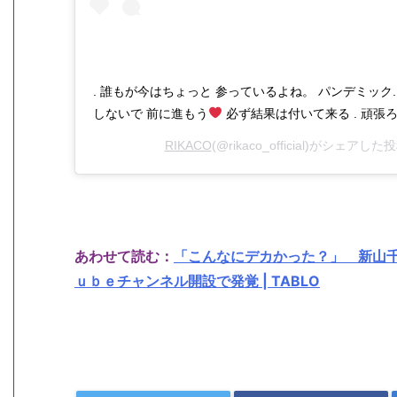
. 誰もが今はちょっと 参っているよね。 パンデミック.
しないで 前に進もう
必ず結果は付いて来る . 頑張ろう #
RIKACO
(@rikaco_official)がシェアした
あわせて読む：
「こんなにデカかった？」 新山
ｕｂｅチャンネル開設で発覚 | TABLO