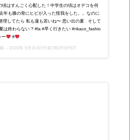
の頃はすんごく心配した！中学生の頃はオデコを何
去年も膝の骨にヒビが入った怪我をした。。なのに
整理してたら 私も蓮も若いね〜 思い出の夏 . そして
ない ? #la #早く行きたい #rikaco_fashio
シー
#
投稿 –
2020年 9月月4日午前7時29分PDT