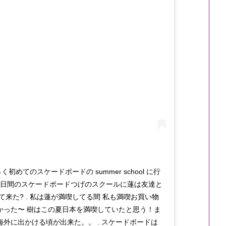
3歳位 恐らく初めてのスケードボードの summer school に行
０日間のスケードボードつげのスクールに蓮は友達と
来た? . 私は蓮が満喫してる間 私も満喫お買い物
かった〜 樹はこの夏日本を満喫していたと思う！ま
に出かける頃が出来た。。 . スケードボードは