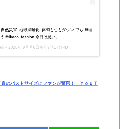
 自然災害. 地球温暖化. 体調も心もダウン でも 無理
rikaco_fashion 今日は怠い。
投稿 –
2020年 9月月8日午前7時17分PDT
千春のバストサイズにファンが驚愕！ ＹｏｕＴ