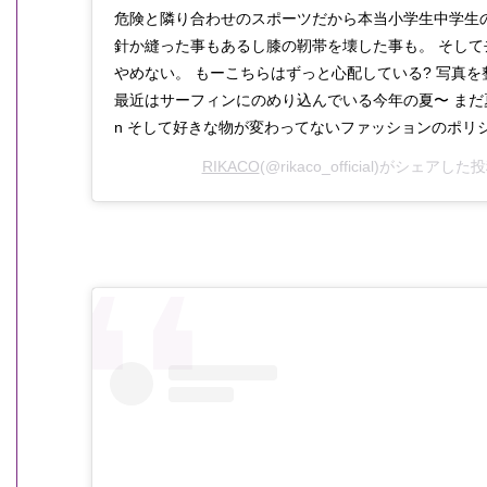
危険と隣り合わせのスポーツだから本当小学生中学生
針か縫った事もあるし膝の靭帯を壊した事も。 そして
やめない。 もーこちらはずっと心配している? 写真を
最近はサーフィンにのめり込んでいる今年の夏〜 まだ夏は終わら
n そして好きな物が変わってないファッションのポリ
RIKACO
(@rikaco_official)がシェアした