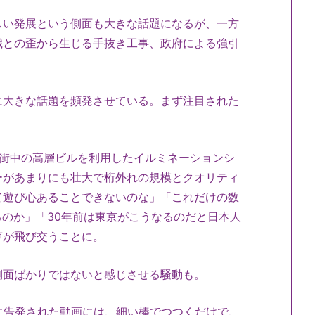
い発展という側面も大きな話題になるが、一方
識との歪から生じる手抜き工事、政府による強引
大きな話題を頻発させている。まず注目された
街中の高層ビルを利用したイルミネーションシ
ーがあまりにも壮大で桁外れの規模とクオリティ
て遊び心あることできないのな」「これだけの数
るのか」「30年前は東京がこうなるのだと日本人
声が飛び交うことに。
面ばかりではないと感じさせる騒動も。
トに告発された動画には、細い棒でつつくだけで、