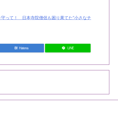
守って！ 日本寺院僧侶も困り果てた”小さなチ
B!
Hatena
LINE