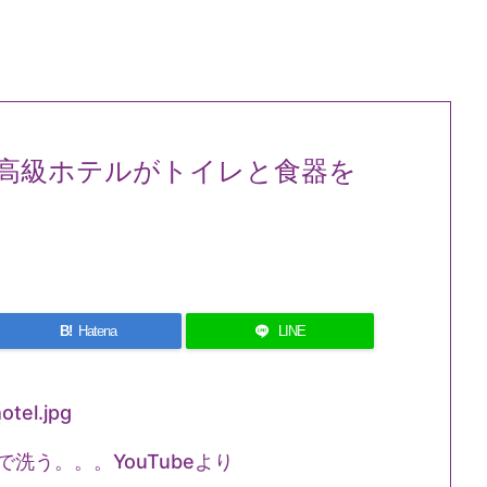
高級ホテルがトイレと食器を
B!
Hatena
LINE
洗う。。。YouTubeより