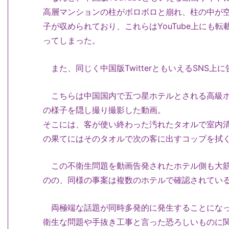
高層マンションの柱がボロボロと崩れ、柱の中が
子が収められており、これらはYouTube上にも
ってしまった。
また、同じく中国版TwitterともいえるSNS上
こちらは中国国内で五つ星ホテルとされる高級ホ
の様子を隠し撮り撮影した動画。
そこには、客が使い終わった汚れたタオルで室内
の果てにはそのタオルで次の客に出すコップを拭
この不衛生問題を動画告発されたホテル側も大筋
のの、同様の事案は複数のホテルで確認されてい
両極端な話題が同時多発的に発生することになっ
衛生な問題や手抜き工事と言った恐ろしいものに