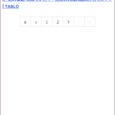
| TABLO
«
‹
1
2
3
›
»