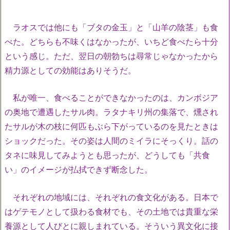
ラオスでは他にも「ブタの金玉」と「山羊の陰茎」も食
べた。どちらも不味くはなかったが、いちど食べたら十分
という感じ。ただ、翌日の朝勃ちは尋常じゃなかったから
精力源としての効能はありそうだ。
私が唯一、食べることができなかったのは、カンボジア
の奥地で遭遇したサル肉。ラタナキリ州の集落で、燻され
たサルが木の枝に何匹もぶら下がっているのを見たときは
ショックだった。その姿は人間のミイラにそっくり。話の
タネに味見してみようとも思ったが、どうしても「共食
い」のイメージが払拭できず断念した。
それぞれの地域には、それぞれの食文化がある。日本で
はゲテモノとして扱わる食材でも、その土地では貴重な栄
養源として人びとに親しまれている。そういう異文化に接