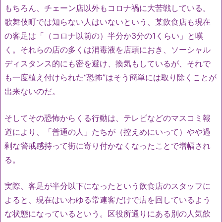
もちろん、チェーン店以外もコロナ禍に大苦戦している。
歌舞伎町では知らない人はいないという、某飲食店も現在
の客足は「（コロナ以前の）半分か3分の1くらい」と嘆
く。それらの店の多くは消毒液を店頭におき、ソーシャル
ディスタンス的にも密を避け、換気もしているが、それで
も一度植え付けられた“恐怖”はそう簡単には取り除くことが
出来ないのだ。
そしてその恐怖からくる行動は、テレビなどのマスコミ報
道により、「普通の人」たちが（控えめにいって）やや過
剰な警戒感持って街に寄り付かなくなったことで増幅され
る。
実際、客足が半分以下になったという飲食店のスタッフに
よると、現在はいわゆる常連客だけで店を回しているよう
な状態になっているという。区役所通りにある別の人気飲