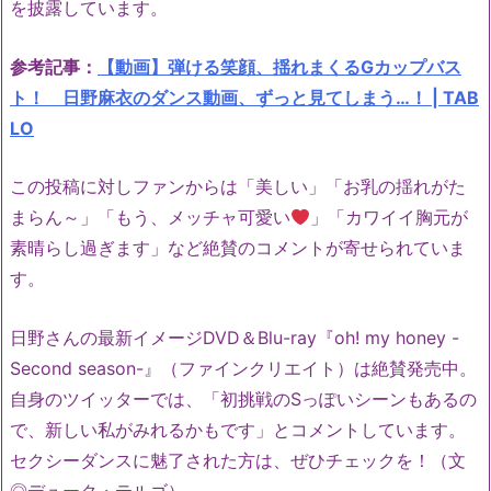
を披露しています。
参考記事：
【動画】弾ける笑顔、揺れまくるGカップバス
ト！ 日野麻衣のダンス動画、ずっと見てしまう…！ | TAB
LO
この投稿に対しファンからは「美しい」「お乳の揺れがた
まらん～」「もう、メッチャ可愛い
」「カワイイ胸元が
素晴らし過ぎます」など絶賛のコメントが寄せられていま
す。
日野さんの最新イメージDVD＆Blu-ray『oh! my honey -
Second season-』（ファインクリエイト）は絶賛発売中。
自身のツイッターでは、「初挑戦のSっぽいシーンもあるの
で、新しい私がみれるかもです」とコメントしています。
セクシーダンスに魅了された方は、ぜひチェックを！（文
◎デューク・テルゴ）