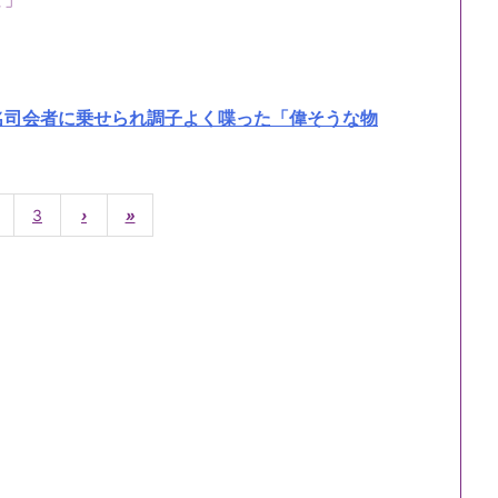
名司会者に乗せられ調子よく喋った「偉そうな物
3
›
»