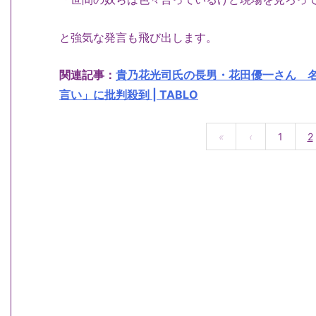
と強気な発言も飛び出します。
関連記事：
貴乃花光司氏の長男・花田優一さん 
言い」に批判殺到 | TABLO
«
‹
1
2