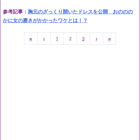
参考記事：
胸元のざっくり開いたドレスを公開 おののの
かに女の磨きがかかったワケとは！？
«
‹
1
2
3
›
»