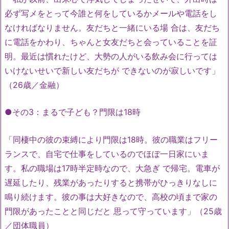
必ず写メをとって今誰と何をしているかメールや電話をし
なければなりません。友だちと一緒にいる場 合は、友だち
に電話をかわり、ちゃんと女友だちと会っていることを証
明。最近は慣れたけど、大勢の人がいる飲み会に行っては
いけないせいで新しい友だちが できないのが寂しいです」
（26歳／金融）
●その3：まるで子ども？門限は18時
「同棲中の彼の束縛により門限は18時。彼の職業はフリー
ランスで、自宅で仕事をしているのでほぼ一日家にいま
す。私の職場は17時半定時なので、大急ぎ で帰宅。電車が
遅延したり、残業があったりすると携帯がひっきりなしに
鳴り続けます。彼の事は大好きなので、高校の頃まで家の
門限があったことと同じだと 思って守っています」（25歳
／団体職員）