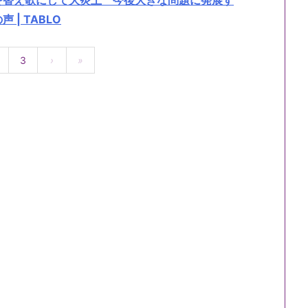
を替え歌にして大炎上 今後大きな問題に発展す
| TABLO
3
›
»