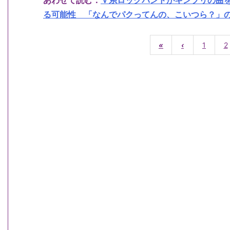
あわせて読む：
Ｖ系ロックバンドがキンプリの曲
る可能性 「なんでパクってんの、こいつら？」の声 
«
‹
1
2