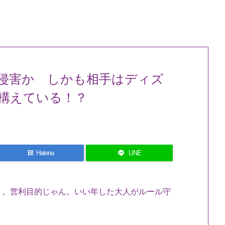
侵害か しかも相手はディズ
構えている！？
B!
Hatena
LINE
ょ。営利目的じゃん。いい年した大人がルール守