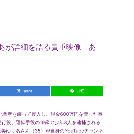
あが詳細を語る貴重映像 あ
B!
Hatena
LINE
配業者を装って侵入し、現金600万円を奪った事
実行役、運転手役の19歳の少年3人を逮捕される
ゆりあさん（35）が自身のYouTubeチャンネ