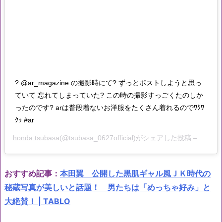
? @ar_magazine の撮影時にて? ずっとポストしようと思っ
ていて 忘れてしまっていた? この時の撮影すっごくたのしか
ったのです? arは普段着ないお洋服をたくさん着れるのでﾜｸﾜ
ｸｩ #ar
honda tsubasa
(@tsubasa_0627official)がシェアした投稿 –
2020
おすすめ記事：
本田翼 公開した黒肌ギャル風ＪＫ時代の
秘蔵写真が美しいと話題！ 男たちは「めっちゃ好み」と
大絶賛！ | TABLO