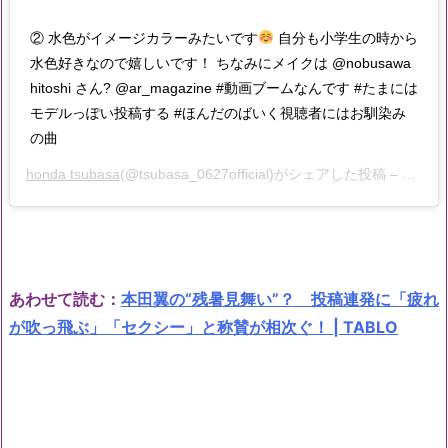
② 水色がイメージカラーみたいです
自分も小学生の時から
水色好きなので嬉しいです！ ちなみにメイクは @nobusawa
hitoshi さん? @ar_magazine #動画ブームなんです #たまには
モデルっぽい投稿する #ほんだのばいく視聴者にはお馴染み
の曲
honda tsubasa
(@tsubasa_0627official)がシェアした投稿 –
2020
あわせて読む：
本田翼の“残暑見舞い”？ 投稿連発に「疲れ
が吹っ飛ぶ」「セクシー」と称賛が相次ぐ！ | TABLO