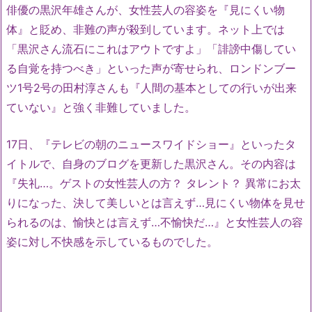
俳優の黒沢年雄さんが、女性芸人の容姿を『見にくい物
体』と貶め、非難の声が殺到しています。ネット上では
「黒沢さん流石にこれはアウトですよ」「誹謗中傷してい
る自覚を持つべき」といった声が寄せられ、ロンドンブー
ツ1号2号の田村淳さんも『人間の基本としての行いが出来
ていない』と強く非難していました。
17日、『テレビの朝のニュースワイドショー』といったタ
イトルで、自身のブログを更新した黒沢さん。その内容は
『失礼…。ゲストの女性芸人の方？ タレント？ 異常にお太
りになった、決して美しいとは言えず…見にくい物体を見せ
られるのは、愉快とは言えず…不愉快だ…』と女性芸人の容
姿に対し不快感を示しているものでした。