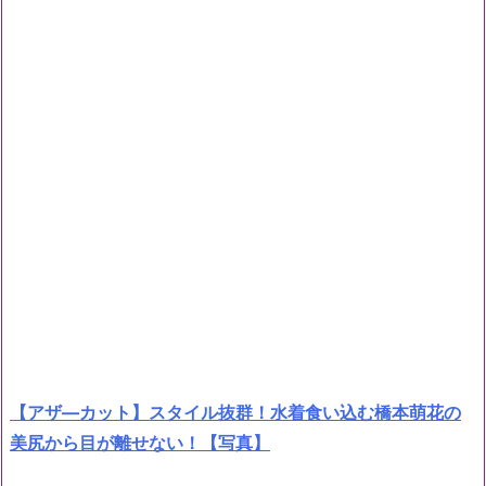
【アザ―カット】スタイル抜群！水着食い込む橋本萌花の
美尻から目が離せない！【写真】