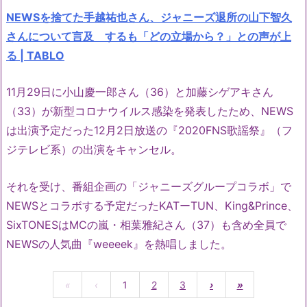
NEWSを捨てた手越祐也さん、ジャニーズ退所の山下智久
さんについて言及 するも「どの立場から？」との声が上
る | TABLO
11月29日に小山慶一郎さん（36）と加藤シゲアキさん
（33）が新型コロナウイルス感染を発表したため、NEWS
は出演予定だった12月2日放送の『2020FNS歌謡祭』（フ
ジテレビ系）の出演をキャンセル。
それを受け、番組企画の「ジャニーズグループコラボ」で
NEWSとコラボする予定だったKATーTUN、King&Prince、
SixTONESはMCの嵐・相葉雅紀さん（37）も含め全員で
NEWSの人気曲『weeeek』を熱唱しました。
«
‹
1
2
3
›
»