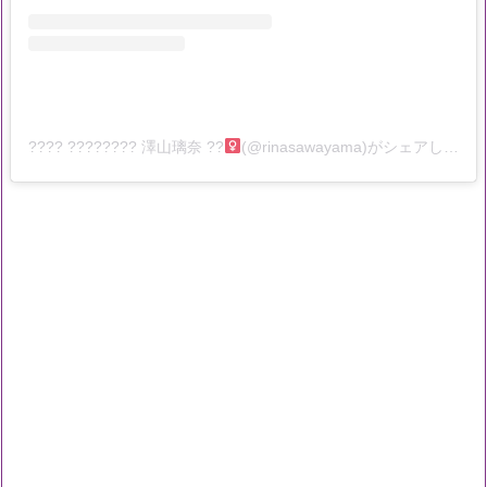
???? ???????? 澤山璃奈 ??‍
(@rinasawayama)がシェアした投稿