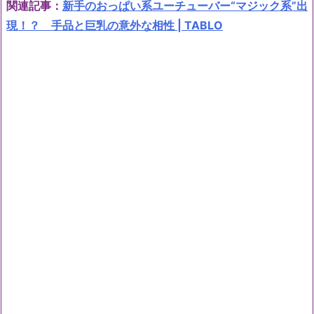
関連記事：
新手のおっぱい系ユーチューバー“マジック系”出
現！？ 手品と巨乳の意外な相性 | TABLO