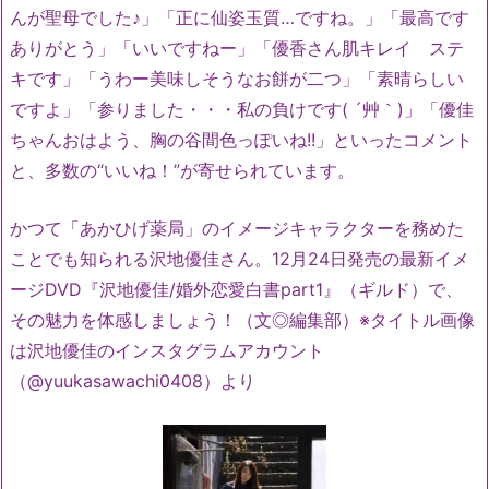
んが聖母でした♪」「正に仙姿玉質…ですね。」「最高です
ありがとう」「いいですねー」「優香さん肌キレイ ステ
キです」「うわー美味しそうなお餅が二つ」「素晴らしい
ですよ」「参りました・・・私の負けです( ´艸｀)」「優佳
ちゃんおはよう、胸の谷間色っぽいね!!」といったコメント
と、多数の“いいね！”が寄せられています。
かつて「あかひげ薬局」のイメージキャラクターを務めた
ことでも知られる沢地優佳さん。12月24日発売の最新イメ
ージDVD『沢地優佳/婚外恋愛白書part1』（ギルド）で、
その魅力を体感しましょう！（文◎編集部）※タイトル画像
は沢地優佳のインスタグラムアカウント
（@yuukasawachi0408）より