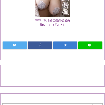
DVD『沢地優佳/婚外恋愛白
書part1』（ギルド）
B!