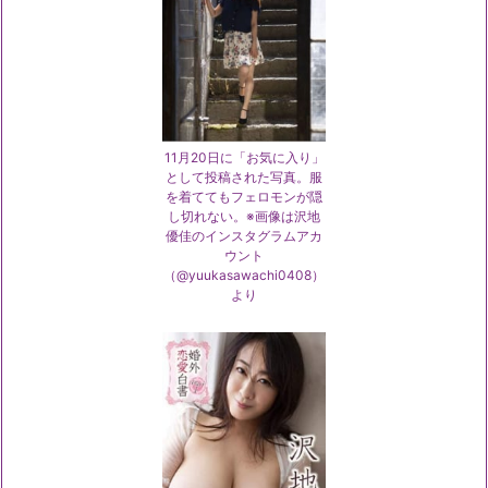
11月20日に「お気に入り」
として投稿された写真。服
を着ててもフェロモンが隠
し切れない。※画像は沢地
優佳のインスタグラムアカ
ウント
（@yuukasawachi0408）
より