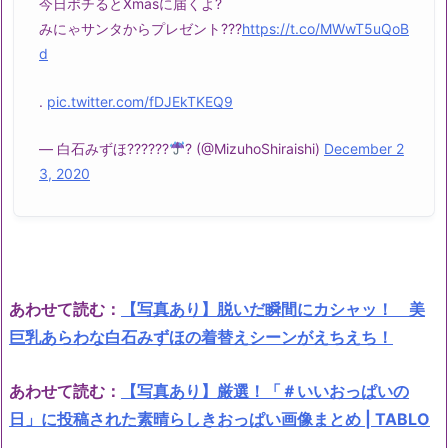
今日ポチるとXmasに届くよ?
みにゃサンタからプレゼント???
https://t.co/MWwT5uQoB
d
.
pic.twitter.com/fDJEkTKEQ9
— 白石みずほ??????
? (@MizuhoShiraishi)
December 2
3, 2020
あわせて読む：
【写真あり】脱いだ瞬間にカシャッ！ 美
巨乳あらわな白石みずほの着替えシーンがえちえち！
あわせて読む：
【写真あり】厳選！「＃いいおっぱいの
日」に投稿された素晴らしきおっぱい画像まとめ | TABLO