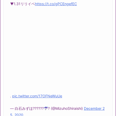
▼1.31リリイベ
https://t.co/gPCEngefEC
.
pic.twitter.com/17OFNeWuUe
— 白石みずほ??????
? (@MizuhoShiraishi)
December 2
5, 2020