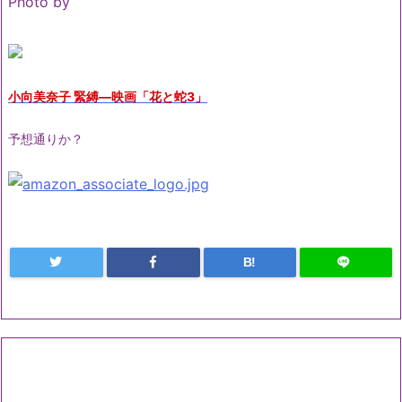
Photo by
小向美奈子 緊縛―映画「花と蛇3」
予想通りか？
B!