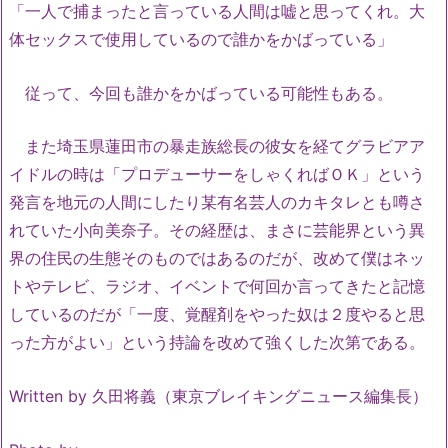
「一人で捕まったと言っている人間は嘘と思ってくれ。大
体セックスで使用しているので誰かをかばっている」
従って、今回も誰かをかばっている可能性もある。
また埼玉県蓮田市の暴走族総長の彼女を経てグラビアア
イドルの時は「プロデューサーをしゃくればＯＫ」という
発言を地元の人間にしたり某有名芸人のカキタレとも噂さ
れていた小向美奈子。その経歴は、まさに芸能界という異
界の住民の生態そのものではあるのだが、改めて僕はネッ
トやテレビ、ラジオ、イベントで何回か言ってきたと記憶
しているのだが「一度、覚醒剤をやった奴は２度やると思
った方がよい」という持論を改めて強くした次第である。
Written by 久田将義（東京ブレイキングニュース編集長）