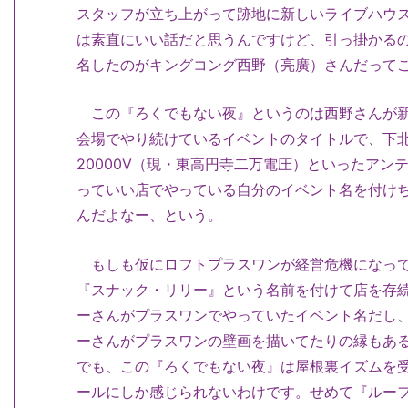
スタッフが立ち上がって跡地に新しいライブハウス
は素直にいい話だと思うんですけど、引っ掛かる
名したのがキングコング西野（亮廣）さんだって
この『ろくでもない夜』というのは西野さんが新
会場でやり続けているイベントのタイトルで、下
20000V（現・東高円寺二万電圧）といったア
っていい店でやっている自分のイベント名を付け
んだよなー、という。
もしも仮にロフトプラスワンが経営危機になって
『スナック・リリー』という名前を付けて店を存
ーさんがプラスワンでやっていたイベント名だし
ーさんがプラスワンの壁画を描いてたりの縁もあ
でも、この『ろくでもない夜』は屋根裏イズムを
ールにしか感じられないわけです。せめて『ルー