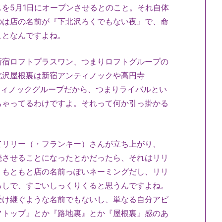
を5月1日にオープンさせるとのこと。それ自体
のは店の名前が『下北沢ろくでもない夜』で、命
ことなんですよね。
宿ロフトプラスワン、つまりロフトグループの
北沢屋根裏は新宿アンティノックや高円寺
ンティノックグループだから、つまりライバルとい
ちゃってるわけですよ。それって何か引っ掛かる
リリー（・フランキー）さんが立ち上がり、
続させることになったとかだったら、それはリリ
、もともと店の名前っぽいネーミングだし、リリ
るしで、すごいしっくりくると思うんですよね。
受け継ぐような名前でもないし、単なる自分アピ
フトップ』とか『路地裏』とか『屋根裏』感のあ