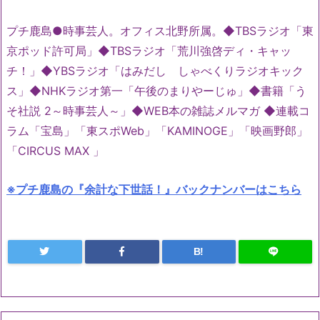
プチ鹿島●時事芸人。オフィス北野所属。◆TBSラジオ「東
京ポッド許可局」◆TBSラジオ「荒川強啓ディ・キャッ
チ！」◆YBSラジオ「はみだし しゃべくりラジオキック
ス」◆NHKラジオ第一「午後のまりやーじゅ」◆書籍「う
そ社説 2～時事芸人～」◆WEB本の雑誌メルマガ ◆連載コ
ラム「宝島」「東スポWeb」「KAMINOGE」「映画野郎」
「CIRCUS MAX 」
※プチ鹿島の『余計な下世話！』バックナンバーはこちら
B!