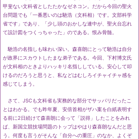
甲斐ない文科省としたたかなゼネコン。だから今回の聖火
台問題でも「一番悪いのは馳浩（文科相）です。文部科学
省です」であり、「少し頭のおかしな連中が、聖火台忘れ
て設計図をつくっちゃった」のである。恨み骨髄。
馳浩の名指しも味わい深い。森喜朗にとって馳浩は自分
が政界にスカウトしたまな弟子である。今回、下村博文氏
が文科相のときよりハッキリ名指ししている。安心して叩
けるのだろうと思うと、私などはむしろイチャイチャ感を
感じてしまう。
さて、JSCも文科省も実務的な部分でサッパリだったこ
とはわかる。でも昨年夏、安倍首相がザハ案を白紙表明す
る前に2日続けて森喜朗に会って「説得」したことをみれ
ば、新国立競技場問題のトップはやはり森喜朗なんだと思
う。何度も言うがそんな「自分への重圧」のなか、よくぞ