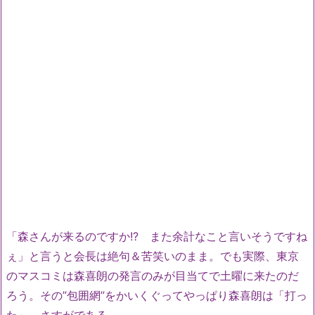
「森さんが来るのですか!? また余計なこと言いそうですね
ぇ」と言うと会長は絶句＆苦笑いのまま。でも実際、東京
のマスコミは森喜朗の発言のみが目当てで土曜に来たのだ
ろう。その”包囲網”をかいくぐってやっぱり森喜朗は「打っ
た」。さすがである。