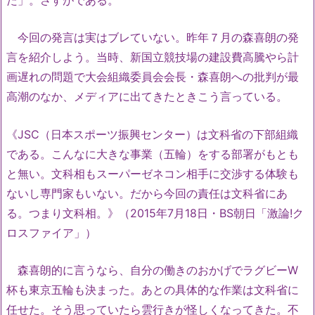
今回の発言は実はブレていない。昨年７月の森喜朗の発
言を紹介しよう。当時、新国立競技場の建設費高騰やら計
画遅れの問題で大会組織委員会会長・森喜朗への批判が最
高潮のなか、メディアに出てきたときこう言っている。
《JSC（日本スポーツ振興センター）は文科省の下部組織
である。こんなに大きな事業（五輪）をする部署がもとも
と無い。文科相もスーパーゼネコン相手に交渉する体験も
ないし専門家もいない。だから今回の責任は文科省にあ
る。つまり文科相。》（2015年7月18日・BS朝日「激論!ク
ロスファイア」）
森喜朗的に言うなら、自分の働きのおかげでラグビーW
杯も東京五輪も決まった。あとの具体的な作業は文科省に
任せた。そう思っていたら雲行きが怪しくなってきた。不