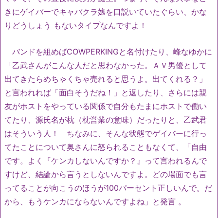
きにゲイバーでキャバクラ嬢を口説いていたぐらい、かな
りどうしょう もないタイプなんですよ！
バンドを組めばCOWPERKINGと名付けたり、峰なゆかに
「乙武さんがこんな人だと思わなかった。ＡＶ男優として
出てきたらめちゃくちゃ売れると思うよ。出てくれる？」
と言われれば「面白そうだね！」と返したり、さらには親
友がホストをやっている関係で自分もたまにホストで働い
てたり、源氏名が枕（枕営業の意味）だったりと、乙武君
はそういう人！ ちなみに、そんな状態でゲイバーに行っ
てたことについて奥さんに怒られることもなくて、「自由
です。よく『ケンカしないんですか？』って言われるんで
すけど、結論から言うとしないんですよ。どの場面でも言
ってることが向こうのほうが100パーセント正しいんで。だ
から、もうケンカにならないんですよね」と発言 。