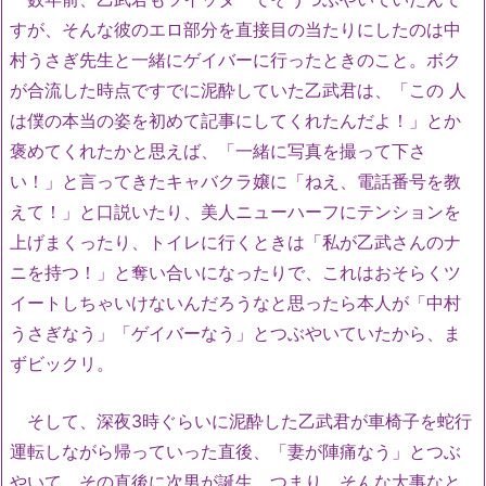
すが、そんな彼のエロ部分を直接目の当たりにしたのは中
村うさぎ先生と一緒にゲイバーに行ったときのこと。ボク
が合流した時点ですでに泥酔していた乙武君は、「この 人
は僕の本当の姿を初めて記事にしてくれたんだよ！」とか
褒めてくれたかと思えば、「一緒に写真を撮って下さ
い！」と言ってきたキャバクラ嬢に「ねえ、電話番号を教
えて！」と口説いたり、美人ニューハーフにテンションを
上げまくったり、トイレに行くときは「私が乙武さんのナ
ニを持つ！」と奪い合いになったりで、これはおそらくツ
イートしちゃいけないんだろうなと思ったら本人が「中村
うさぎなう」「ゲイバーなう」とつぶやいていたから、ま
ずビックリ。
そして、深夜3時ぐらいに泥酔した乙武君が車椅子を蛇行
運転しながら帰っていった直後、「妻が陣痛なう」とつぶ
やいて、その直後に次男が誕生。つまり、そんな大事なと