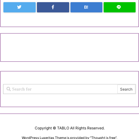
B!
Copyright ©
TABLO
All Rights Reserved.
WordPress Luxeritas Theme is provided by "
Thought is free
".