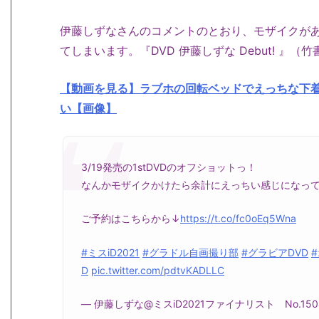
伊藤しずなさんのコメントのとおり、モザイクが
てしまいます。『DVD 伊藤しずな Debut! 』（竹
【動画を見る】ラブホの回転ベッドでえっちな下
い【画像】
3/19発売の1stDVDのオフショットっ！
なんかモザイクかけたら余計にえっちい感じになって
ご予約はこちらから↓
https://t.co/fc0oEq5Wna
#ミスiD2021
#グラドル自画撮り部
#グラビアDVD
D
pic.twitter.com/pdtvKADLLC
— 伊藤しずな@ミスiD2021ファイナリスト No.1504 (@