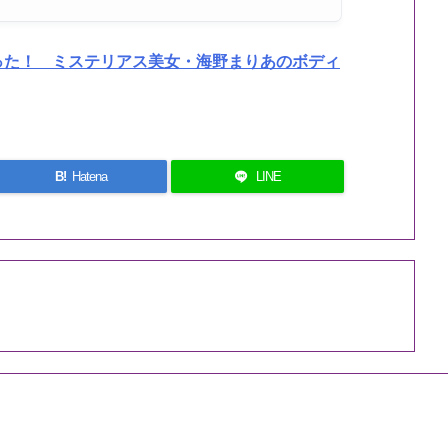
った！ ミステリアス美女・海野まりあのボディ
B!
Hatena
LINE