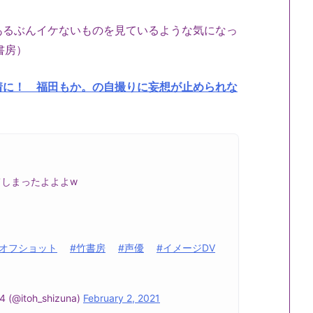
あるぶんイケないものを見ているような気になっ
書房）
着に！ 福田もか。の自撮りに妄想が止められな
しまったよよよw
#オフショット
#竹書房
#声優
#イメージDV
itoh_shizuna)
February 2, 2021