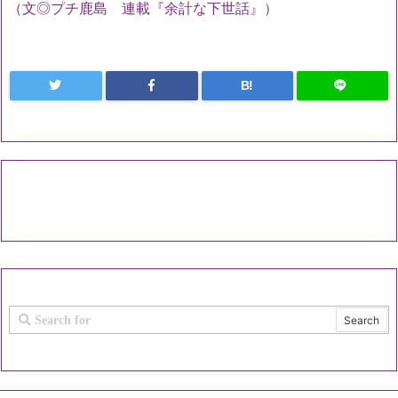
（文◎プチ鹿島 連載『余計な下世話』）
B!