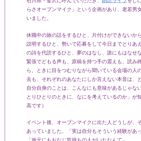
石川県・金沢に呼んでいただき、
朗読ライブ
をし
らさオープンマイク」という企画があり、老若男女
いました。
休職中の旅の話をするひと、片付けができないか
説明するひと、勢いで応募をして今日までとりあ
の詩を代読するひと、夢のはなし、誰にもはなせ
緊張でどもる声も、原稿を持つ手の震えも、読み
ら、ときに目をつむりながら聞いている会場の人
去も、それぞれのあなたにしか言えない本音は、
自分自身のことは、こんなにも意味があるじゃな
とりひとりのときに、なにを考えているのか」が
高です）
イベント後、オープンマイクに出た人どうしが、
あっていました。「実は自分もそういう経験があ
「地元にもおなじ気持ちの人がいたなんて」