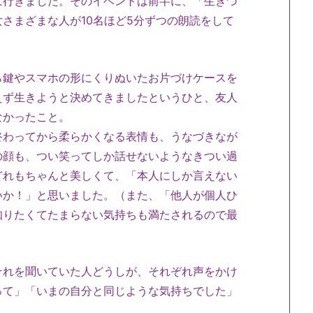
に行きました。そのイベントは前半に、「生きづ
さまざまな人が10名ほど5分ずつの朗読をして
ら鍵やスマホの形にくりぬいたお片づけケースを
えず生きようと決めてきましたというひと、友人
なかったこと。
終わってから柔らかくなる表情も、うなづきなが
の顔も、つい笑ってしか話せないようなきつい過
どれもちゃんと美しくて、「本人にしか言えない
いか！」と思いました。（また、「他人が個人ひ
知りたくてたまらない気持ちも満たされるので最
それを聞いていた人どうしが、それぞれ声をかけ
って」「いまの自分と同じような気持ちでした」