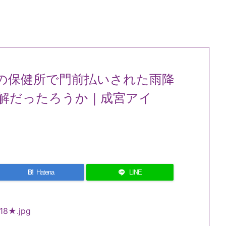
の保健所で門前払いされた雨降
解だったろうか｜成宮アイ
B!
Hatena
LINE