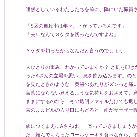
唖然としているわたしたちを前に、隣にいた職員
「S区の自殺率は年々、下がっているんです」
「去年なんて３ケタを切ったんですよね」
３ケタを切ったからなんだと言うのでしょう。
人ひとりの重み、わかっていますか？ と机を叩き
ったAさんの立場を思い、息を飲み込みます。の
を見たときのような、奥歯のあたりがズンっと痛
言葉にならない煮えるような気持ちをおさえて、
ままにするのなら、その透明ファイルだけでも返
言のままビルの入り口にもどると、雨がザーザー
駅につくまえにAさんは、「寄っていきましょう
た。頼んでもらったロールケーキを食べながら、