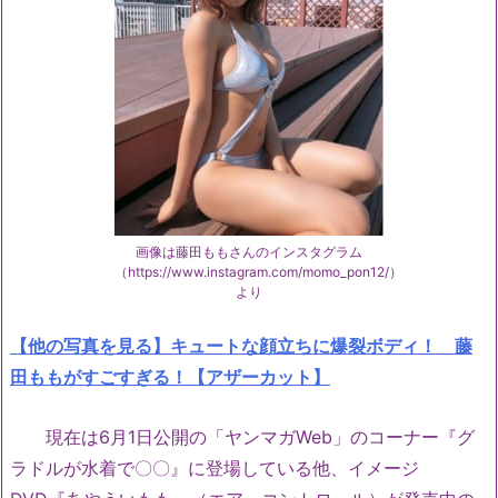
画像は藤田ももさんのインスタグラム
（https://www.instagram.com/momo_pon12/）
より
【他の写真を見る】キュートな顔立ちに爆裂ボディ！ 藤
田ももがすごすぎる！【アザーカット】
現在は
6
月
1
日公開の「ヤンマガ
Web
」のコーナー『グ
ラドルが水着で〇〇』に登場している他、イメージ