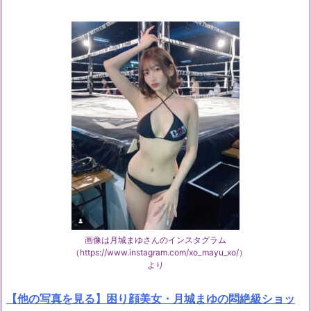
画像は月城まゆさんのインスタグラム
（https://www.instagram.com/xo_mayu_xo/）
より
【他の写真を見る】困り顔美女・月城まゆの悶絶級ショッ