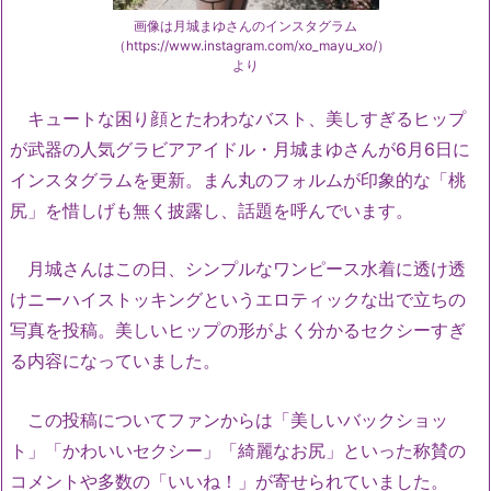
画像は月城まゆさんのインスタグラム
（https://www.instagram.com/xo_mayu_xo/）
より
キュートな困り顔とたわわなバスト、美しすぎるヒップ
が武器の人気グラビアアイドル・月城まゆさんが
6
月
6
日に
インスタグラムを更新。まん丸のフォルムが印象的な「桃
尻」を惜しげも無く披露し、話題を呼んでいます。
月城さんはこの日、シンプルなワンピース水着に透け透
けニーハイストッキングというエロティックな出で立ちの
写真を投稿。美しいヒップの形がよく分かるセクシーすぎ
る内容になっていました。
この投稿についてファンからは「美しいバックショッ
ト」「かわいいセクシー」「綺麗なお尻」といった称賛の
コメントや多数の「いいね！」が寄せられていました。