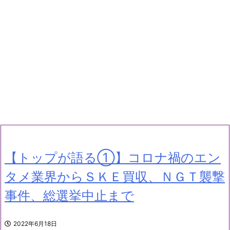
【トップが語る①】コロナ禍のエン
タメ業界からＳＫＥ買収、ＮＧＴ襲撃
事件、総選挙中止まで
2022年6月18日