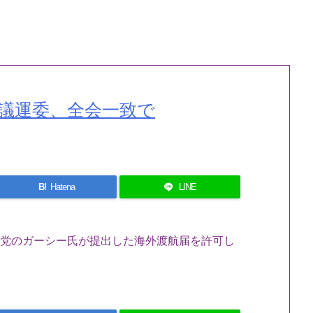
院議運委、全会一致で
B!
Hatena
LINE
K党のガーシー氏が提出した海外渡航届を許可し