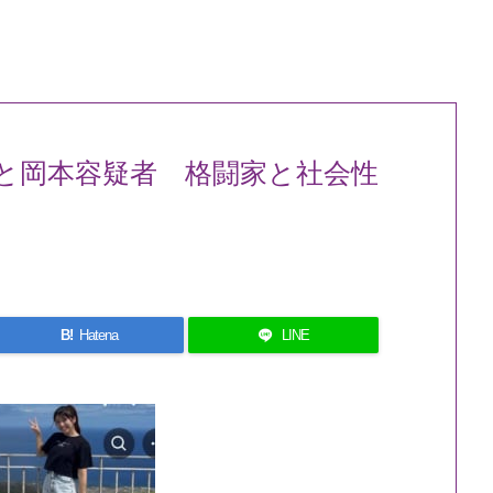
と岡本容疑者 格闘家と社会性
B!
Hatena
LINE