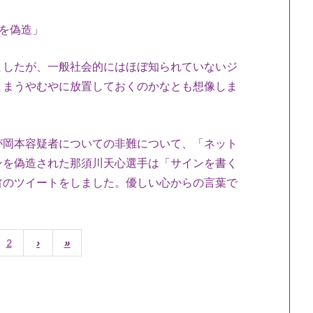
ンを偽造」
ましたが、一般社会的にはほぼ知られていないジ
ままうやむやに放置しておくのかなとも想像しま
が岡本容疑者についての非難について、「ネット
ンを偽造された那須川天心選手は「サインを書く
旨のツイートをしました。優しい心からの言葉で
2
›
»