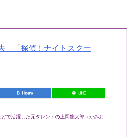
去 「探偵！ナイトスクー
B!
Hatena
LINE
などで活躍した元タレントの上岡龍太郎（かみお