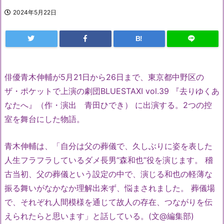
2024年5月22日
B!
俳優青木伸輔が5月21日から26日まで、東京都中野区の
ザ・
ポケットで上演の劇団BLUESTAXI vol.39 『去りゆくあ
なたへ』（作・演出 青田ひでき） に出演する。2つの控
室を舞台にした物語。
青木伸輔は、「自分は父の葬儀で、
久しぶりに姿を表した
人生フラフラしているダメ長男“森和也”
役を演じます。 稽
古当初、父の葬儀という設定の中で、
演じる和也の軽薄な
振る舞いがなかなか理解出来ず、
悩まされました。 葬儀場
で、それぞれ人間模様を通じて故人の存在、
つながりを伝
えられたらと思います」と話している。(文@編集部)