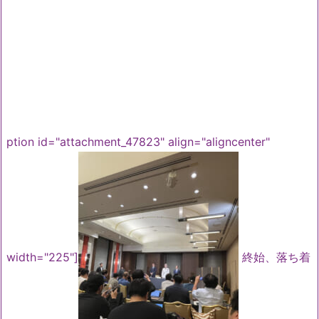
ption id="attachment_47823" align="aligncenter"
width="225"]
終始、落ち着