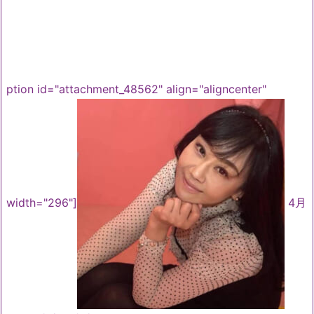
ption id="attachment_48562" align="aligncenter"
width="296"]
4月