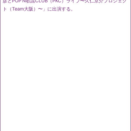
彦とPOP’N歌謡CLUB（PKC）ライブ〜久仁京介プロジェク
ト（Team大阪）〜」に出演する。