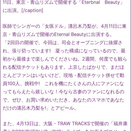
11日、東京・青山リズムで開催する「Eterbnal Beauty」
に出演。[/caption]
医師でシンガーの「女医ドル」溝呂木乃梨が、4月11日に東
京・青山リズムで開催のEternal Beautyに出演する。
「2回目の開催で、今回は、司会とオープニングに抜擢さ
れ、
張り切っています! 凝った構成になっているので、
最
初から最後まで楽しんでくださいね。2週間、
何度でも観ら
れる配信チケットもあります。上京したばかりで、まだほ
とんどファンはいないけど、現地・
配信チケット併せて動
員100人、挑戦中! これを機にたくさんの人にファンにな
ってもらえたら嬉しいな！
今なら古参のファンになれるの
で、ぜひ、お買い求めいただき、
あなたのスマホであなた
だけの溝呂木乃梨を!」とアピール。
また、4月13日は、大阪・TRAW TRACKSで開催の「福井康