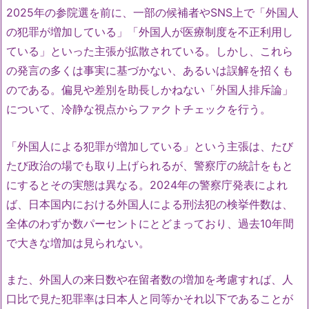
2025年の参院選を前に、一部の候補者やSNS上で「外国人
の犯罪が増加している」「外国人が医療制度を不正利用し
ている」といった主張が拡散されている。しかし、これら
の発言の多くは事実に基づかない、あるいは誤解を招くも
のである。偏見や差別を助長しかねない「外国人排斥論」
について、冷静な視点からファクトチェックを行う。
「外国人による犯罪が増加している」という主張は、たび
たび政治の場でも取り上げられるが、警察庁の統計をもと
にするとその実態は異なる。2024年の警察庁発表によれ
ば、日本国内における外国人による刑法犯の検挙件数は、
全体のわずか数パーセントにとどまっており、過去10年間
で大きな増加は見られない。
また、外国人の来日数や在留者数の増加を考慮すれば、人
口比で見た犯罪率は日本人と同等かそれ以下であることが