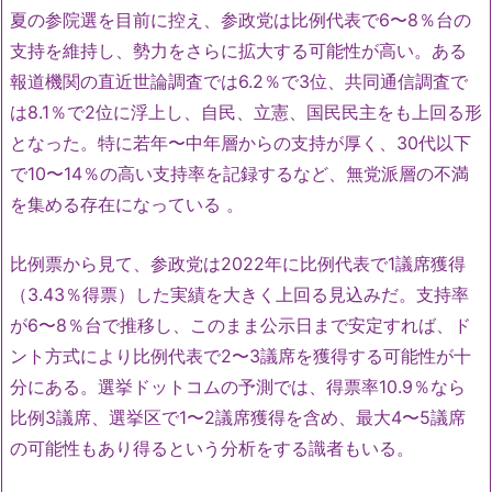
夏の参院選を目前に控え、参政党は比例代表で6〜8％台の
支持を維持し、勢力をさらに拡大する可能性が高い。ある
報道機関の直近世論調査では6.2％で3位、共同通信調査で
は8.1％で2位に浮上し、自民、立憲、国民民主をも上回る形
となった
。特に若年〜中年層からの支持が厚く、30代以下
で10〜14％の高い支持率を記録するなど、無党派層の不満
を集める存在になっている
。
比例票から見て、参政党は2022年に比例代表で1議席獲得
（3.43％得票）した実績を大きく上回る見込みだ。支持率
が6〜8％台で推移し、このまま公示日まで安定すれば、ド
ント方式により比例代表で2〜3議席を獲得する可能性が十
分にある。選挙ドットコムの予測では、得票率10.9％なら
比例3議席、選挙区で1〜2議席獲得を含め、最大4〜5議席
の可能性もあり得るという分析をする識者もいる。