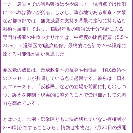
一方、選挙区での議席獲得はやや厳しく、現時点では比例
に比べれば勢いが劣る。しかし、重点地である東京・大阪
など都市部では、無党派層の支持を背景に接戦に持ち込む
戦術を展開しており、1議席程度の獲得は十分視野に入る。
専門分析家の中位シナリオでは、中程度の比例得票（5.5〜
7.5％）＋選挙区で1議席確保、最終的に合計で2〜4議席に
達する可能性が高い見通しだ。
参政党の成長は、既成政党への反発や物価高・移民政策へ
のメッセージが共鳴している点に起因する。彼らは「日本
人ファースト」「反移民」などの立場を前面に打ち出しつ
つ、訴えを抑制・現実的に整えることで受け皿としての魅
力を高めている
。
とはいえ、比例・選挙区ともに決め切れていない有権者が
3〜4割存在することから、情勢は水物だ。7月20日の投開