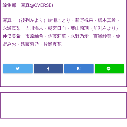
編集部 写真@OVERSE)
写真・（後列左より）綾瀬ことり・新野楓果・橋本真希・
永瀬真梨・吉川海未・朝宮日向・葉山莉瑚（前列左より）
仲俣美希・市原紬希・佐藤莉華・水野乃愛・百瀬紗菜・鈴
野みお・遠藤莉乃・片瀬真花
B!