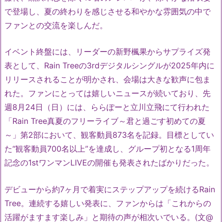
で登場し、夏の終わりを感じさせる和やかな雰囲気の中で
ファンとの交流を楽しんだ。
イベント終盤には、リーダーの新野楓果からサプライズ発
表として、Rain Treeの3rdデジタルシングルが2025年内に
リリースされることが明かされ、会場は大きな歓声に包ま
れた。ファンにとっては嬉しいニュースが続いており、先
週8月24日（日）には、ららぽーと立川立飛にて行われた
「Rain Tree真夏のフリーライブ～君と過ごす初めての夏
～」第2部において、観客動員873名を記録。目標としてい
た“観客動員700名以上”を達成し、グループ初となる1周年
記念の1stワンマンLIVEの開催も発表されたばかりだった。
デビューから約7ヶ月で着実にステップアップを続けるRain
Tree。連続する嬉しい発表に、ファンからは「これからの
活躍がますます楽しみ」と期待の声が相次いでいる。(文@