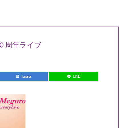
５０周年ライブ
B!
Hatena
LINE