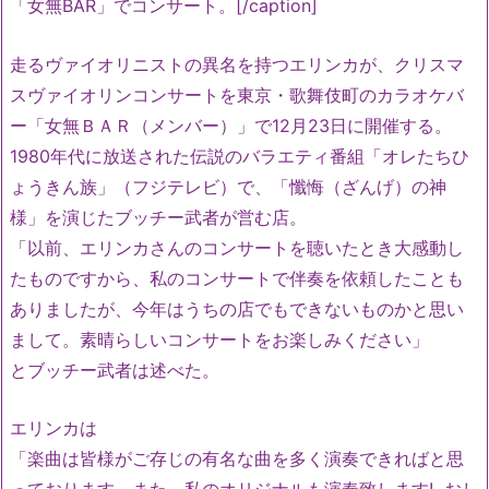
「女無BAR」でコンサート。[/caption]
走るヴァイオリニストの異名を持つエリンカが、
クリスマ
スヴァイオリンコンサートを東京・歌舞伎町のカラオケバ
ー「女無ＢＡＲ（メンバー）」
で12月23日に開催する。
1980年代に放送された伝説のバラエティ番組「
オレたちひ
ょうきん族」（フジテレビ）で、「懺悔（ざんげ）
の神
様」を演じたブッチー武者が営む店。
「以前、
エリンカさんのコンサートを聴いたとき大感動し
たものですから、
私のコンサートで伴奏を依頼したことも
ありましたが、
今年はうちの店でもできないものかと思い
まして。
素晴らしいコンサートをお楽しみください」
とブッチー武者は述べた。
エリンカは
「
楽曲は皆様がご存じの有名な曲を多く演奏できればと思