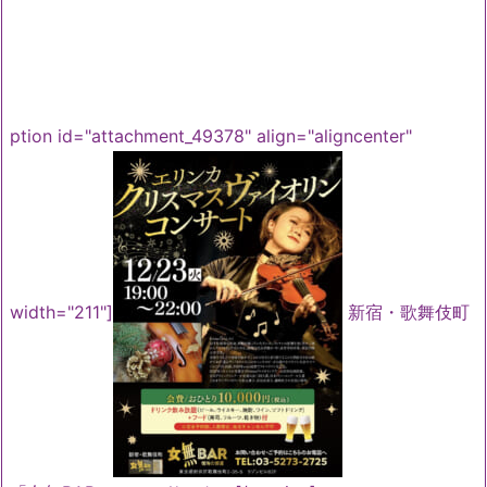
ption id="attachment_49378" align="aligncenter"
width="211"]
新宿・歌舞伎町