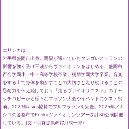
エリンカは、
岩手県盛岡市出身。
両親が通っていたタンゴレストランの
影響を強く受け三歳からヴァ
イオリンをはじめる。盛岡白
百合学園小・中・高等学校卒業。
桐朋学園大学卒業。音楽
をする上で身体を動かすことの大切さと走り続けることの
忍耐
力を伝え続けており『走るヴァイオリニスト』
のキャ
ッチコピーから様々なマラソン大会やイベントにゲスト出
演
。2023年asics協賛でフルマラソンを完走。2025年メキ
シコの各都市でErinkaヴァイオリンツアーを
計30公演開催
している。(文・写真提供@霜月潤一郎)