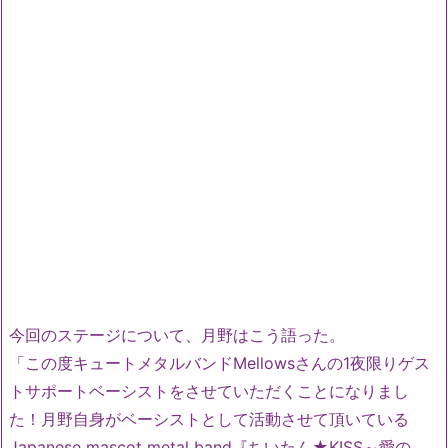
今回のステージについて、月野はこう語った。
「
この度キュートメタルバンドMellowsさんの1夜限りゲス
ト
サポートベーシストをさせていただくことになりまし
た！
月野自身がベーシストとして活動させて頂いている
Japanes
e mascot metal band『ちいたん★KISS～愛の