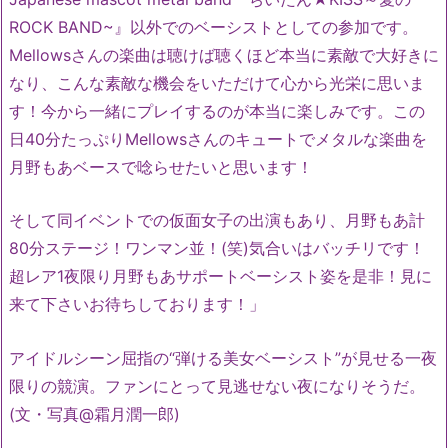
ROCK BAND~』以外でのベーシストとしての参加です。
Mellowsさんの楽曲は聴けば聴くほど本当に素敵で大好きに
なり、こんな素敵な機会をいただけて心から光栄に思いま
す！
今から一緒にプレイするのが本当に楽しみです。
この
日40分たっぷりMellowsさんのキュートでメタルな楽
曲を
月野もあベースで唸らせたいと思います！
そして同イベントでの仮面女子の出演もあり、
月野もあ計
80分ステージ！ワンマン並！(笑)
気合いはバッチリです！
超レア1夜限り月野もあサポートベーシスト姿を是非！
見に
来て下さいお待ちしております！」
アイドルシーン屈指の“弾ける美女ベーシスト”
が見せる一夜
限りの競演。
ファンにとって見逃せない夜になりそうだ。
(文・写真@霜月潤一郎)