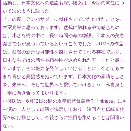
活動し、
日本文化への造詣も深い彼女は、
今回の就任につ
いて次のように語った。
「この度、アンバサダーに就任させていただけたことを、
大変光栄に思っております。盆栽に触れる中で感じたの
は、
小さな樹の中に、長い時間や命の物語、
日本人の美意
識までもが息づいているということでした。
JUMEの作品
は、
盆栽の新たな可能性を感じさせてくれる存在であり、
日本ならではの感性や精神性が込められたアートだと感じ
ています
。その魅力を発信していけることに、
今とても大
きな喜びと高揚感を抱いています。
日本文化の素晴らしさ
を、未来へ、
そして世界へと繋いでいけるよう、
私自身も
丁寧に向き合ってまいります」
小澤氏は、6月12日公開の堤幸彦監督最新作『hinata』
にも
主演の一人として出演が決定しており、
映画界と伝統文化
界の架け橋として、
今後さらに注目を集めることは間違い
ない。