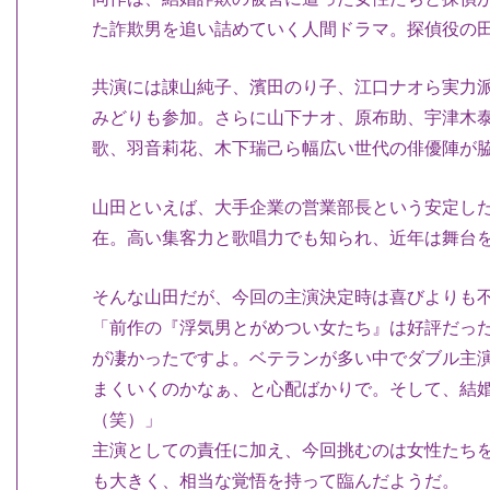
た詐欺男を追い詰めていく人間
ドラマ。探偵役の
共演には諌山純子、濱田のり子、
江口ナオら実力
みどりも参加。さらに山下ナオ、原布助、
宇津木
歌、
羽音莉花、木下瑞己ら幅広い世代の俳優陣が
山田といえば、大手企業の営業部長という安定し
在。
高い集客力と歌唱力でも知られ、
近年は舞台
そんな山田だが、
今回の主演決定時は喜びよりも
「前作の『浮気男とがめつい女たち』は好評だっ
が凄かったですよ。
ベテランが多い中でダブル主
まくいくのかなぁ、と心配ばかりで。そして、
結
（笑）」
主演としての責任に加え、
今回挑むのは女性たち
も大きく、
相当な覚悟を持って臨んだようだ。