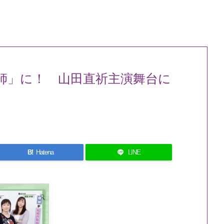
師」に！ 山田直祈主演舞台に
B!
Hatena
LINE