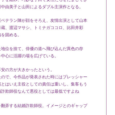
田中由美子と山田によるダブル主演作となる。
派ベテラン陣が顔をそろえ、
友情出演として山本
泰蔵、渡辺マサシ、トミナガココロ、比田井彩
脇を固める。
た地位を捨て、
俳優の道へ飛び込んだ異色の存
を中心に活躍の場を広げている。
不安の方が大きかったという。
たので、
今作品が発表された時にはプレッシャー
演とはいえ主役としての責任は重いし
、集客もう
婚詐欺師役なんて悪役としては最低ですよね
を翻弄する結婚詐欺師役。
イメージとのギャップ