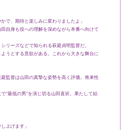
やかで、
期待と楽しみに変わりましたよ」
山田自身も役への理解を深めながら本番へ向けて
』
シリーズなどで知られる萩庭貞明監督だ。
しようとする意欲がある。
これから大きな舞台に
萩庭監督は山田の真摯な姿勢を高く評価。
将来性
で“最低の男”
を演じ切る山田直祈。
果たして結
。
申し上げます」