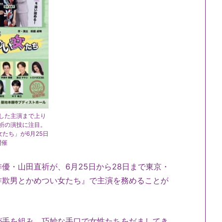
した主演まで上り
祈の演技に注目。
たち」が6月25日
開催
俳優・
山田直祈が、6月25日から28日まで東京・
詐欺男とかめつい女たち』で主演を務めることが
が手を組み、
巧妙な手口で女性たちをだましてき