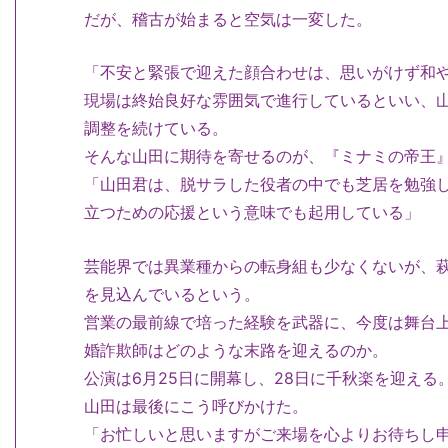
だが、稽古が始まると空気は一変した。
「不安と緊張で迎えた顔合わせは、思いがけず和
現場は終始良好な雰囲気で進行しているといい、
調整を続けている
。
そんな山田に期待を寄せるのが、『ミナミの帝王
「山田君は、
脱サラした役者の中でも芝居を勉強
立つための応援という意味でも起用している
」
芸能界では異業種からの転身組も少なくないが、
を見込んでいるという。
営業の最前線で培った経験を武器に、今度は舞台上
婚詐欺師はどのような末路を迎えるのか。
公演は6月25日に開幕し、28日に千秋楽を迎える
山田は最後にこう呼びかけた。
「お忙しいと思いますがご来場を心よりお待ちし