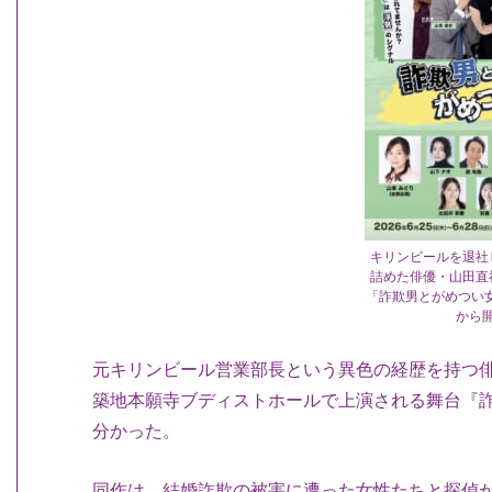
キリンビールを退社
詰めた俳優・山田直
「詐欺男とがめつい女
から
元キリンビール営業部長という異色の経歴を持つ
築地本願寺ブディストホールで上演される舞台『
分かった。
同作は、結婚詐欺の被害に遭った女性たちと探偵