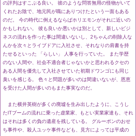
の評判はすこぶる良い。 彼のような問答無用の怪物がいて
くれたお陰で、地元民が職にありつけたという一面もある
のだ。 今の時代に例えるならばホリエモンがそれに近いの
かもしれない。 彼も良いか悪いかは別として、新しいビジ
ネスの流れを作った事は間違いないし、2ちゃんの削除人な
んかを次々とライブドアに入社させ、それなりの肩書を持
たせるといった 「らしい」 人事を行っていた。 また学歴
のない人間や、社会不適合者じゃないかと思われるクセの
ある人間を優先して入社させていた初期ドワンゴにも同じ
臭いを感じる。 色々と問題が多いのは間違いないが、恩恵
を受けた人間が多いのもまた事実なのだ。
また横井英樹が多くの廃墟を生み出したように、こうし
たITブームの流れに乗った虚業家、もとい実業家達も、それ
はそれは多くの負の遺産を残している。 グルーポンのおせ
ち事件や、殺人ユッケ事件なども、見方によっては平成の