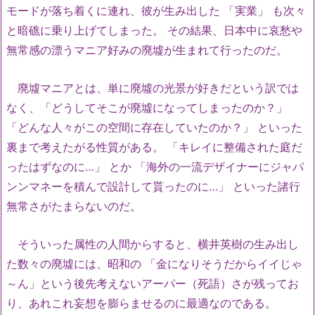
モードが落ち着くに連れ、彼が生み出した 「実業」 も次々
と暗礁に乗り上げてしまった。 その結果、日本中に哀愁や
無常感の漂うマニア好みの廃墟が生まれて行ったのだ。
廃墟マニアとは、単に廃墟の光景が好きだという訳では
なく、「どうしてそこが廃墟になってしまったのか？」
「どんな人々がこの空間に存在していたのか？」 といった
裏まで考えたがる性質がある。 「キレイに整備された庭だ
ったはずなのに…」 とか 「海外の一流デザイナーにジャパ
ンンマネーを積んで設計して貰ったのに…」 といった諸行
無常さがたまらないのだ。
そういった属性の人間からすると、横井英樹の生み出し
た数々の廃墟には、昭和の 「金になりそうだからイイじゃ
～ん」という後先考えないアーパー（死語）さが残ってお
り、あれこれ妄想を膨らませるのに最適なのである。