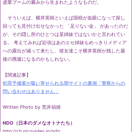
虚業ブームの澱みから生まれたようなものだ。
そういえば、横井英樹といえば国税が血眼になって探し
回っても見付け出せなかった 「足りない金」 があったのだ
が、その隠し所のひとつは某姉妹ではないかと言われてい
る。 考えてみれば近頃はあのエセ姉妹もめっきりメディア
への露出が減って来たし、彼女達こそ横井英樹が残した最
後の廃墟になるのかもしれない。
【関連記事】
犯罪予備軍が吸い寄せられる闇サイトの裏側「警察からの
問い合わせはありません」
Written Photo by 荒井禎雄
NDO（日本のダメなオトナたち）
http://ch.nicovideo.jp/ndo