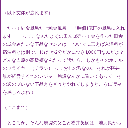
（以下文体が崩れます）
だって純金風呂だぜ純金風呂。 「時価1億円の風呂に入れ
ます！」 って、なんだよその田んぼ売って金を作った田舎
の成金みたいな下品なセンスは！ ついでに言えば入浴料が
宿泊料とは別で、1分だか2分だかにつき1,000円なんだよ？
どんな吉原の高級嬢なんだって話だろ。 しかもそのホテル
のフライヤー（チラシ） ってお札の形なの。 それが横井一
族が経営する他のレジャー施設なんかに置いてあって、そ
の辺のブレない下品さを堂々とやれてしまうところに凄み
を感じるよね！
（ここまで）
ところが、そんな廃墟の父こと横井英樹は、地元民から