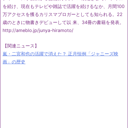
を続け、現在もテレビや雑誌で活躍を続けるなか、月間100
万アクセスを獲るカリスマブロガーとしても知られる。22
歳のときに物書きデビューして以 来、34冊の書籍を発表。
http://ameblo.jp/junya-hiramoto/
【関連ニュース】
嵐・二宮和也の活躍で消えた？ 正月恒例「ジャニーズ映
画」の歴史