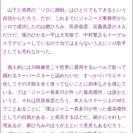
山下と赤西の「ソロに挑戦」はひとりでもできるという
自信からだろう。だが、これまでにジャニーズ事務所から
ソロで成功したのは郷ひろみ、田原俊彦、近藤真彦の３人
だけだ。後のひかる一平は大失敗で、中村繁之もイーグル
スでデビューしているので当てはまらないうえにソロ歌手
としても売れなかった。
個人的には川崎麻世こそ世界に通用するレベルで歌って
踊れるスーパースターと認めたいが、すっかりバラエティ
化してその才能を全く使ってないことに勿体なさを感じて
いる。では「ジャニー喜多川が作った最高傑作」は誰かと
いうと、それは田原俊彦だろう。本人もステージ上のＭＣ
でことあるごとに「僕はジャニー喜多川が作った最高傑作
としての自負がある」と発言するほどだ。確かにそれも一
理あるが、郷ひろみのほうが上という意見もあるだろう。