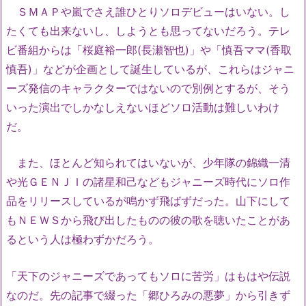
ＳＭＡＰや嵐でさえ誰ひとりソロデビューはいない。し
たくても出来ないし、しようとも思ってないだろう。テレ
ビ番組からは「桜庭裕一郎(長瀬智也)」や「慎吾ママ(香取
慎吾)」などが企画として誕生しているが、これらはジャニ
ーズ発信のキャラクターではないので別例とするが、そう
いった演出でしかなしえないほどソロ活動は難しいわけ
だ。
また、ほとんど知られてはいないが、少年隊の錦織一清
や光ＧＥＮＪＩの諸星和己などもジャニーズ時代にソロ作
品をリリースしているが鳴かず飛ばずだった。山下にして
もＮＥＷＳから飛び出したものの彼の歌を聴いたことがあ
るという人は極わずかだろう。
「天下のジャニーズであってもソロに苦労」はもはや伝説
なのだ。先の記事で綴った「郷ひろみの悪夢」から引きず