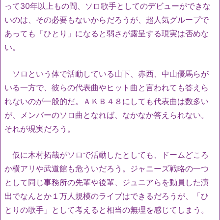
って30年以上もの間、ソロ歌手としてのデビューができな
いのは、その必要もないからだろうが、超人気グループで
あっても「ひとり」になると弱さが露呈する現実は否めな
い。
ソロという体で活動している山下、赤西、中山優馬らが
いる一方で、彼らの代表曲やヒット曲と言われても答えら
れないのが一般的だ。ＡＫＢ４８にしても代表曲は数多い
が、メンバーのソロ曲となれば、なかなか答えられない。
それが現実だろう。
仮に木村拓哉がソロで活動したとしても、ドームどころ
か横アリや武道館も危ういだろう。ジャニーズ戦略の一つ
として同じ事務所の先輩や後輩、ジュニアらを動員した演
出でなんとか１万人規模のライブはできるだろうが、「ひ
とりの歌手」として考えると相当の無理を感じてしまう。