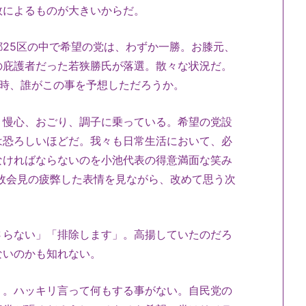
失敗によるものが大きいからだ。
25区の中で希望の党は、わずか一勝。お膝元、
の庇護者だった若狭勝氏が落選。散々な状況だ。
当時、誰がこの事を予想しただろうか。
。慢心、おごり、調子に乗っている。希望の党設
は恐ろしいほどだ。我々も日常生活において、必
なければならないのを小池代表の得意満面な笑み
惨敗会見の疲弊した表情を見ながら、改めて思う次
さらない」「排除します」。高揚していたのだろ
方ないのかも知れない。
う。ハッキリ言って何もする事がない。自民党の