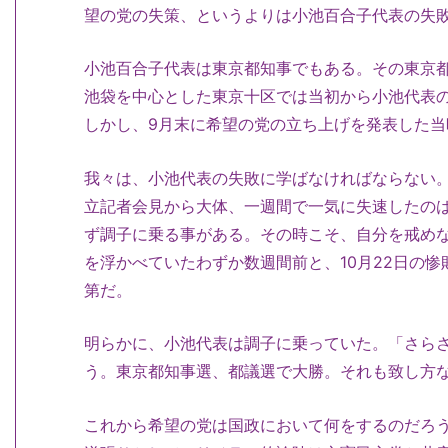
望の党の失策、というよりは小池百合子代表の
小池百合子代表は東京都知事でもある。その東京都
池袋を中心とした東京十区では当初から小池代表
しかし、9月末に希望の党の立ち上げを発表した
我々は、小池代表の失敗に学ばなければならない
立記者会見から大体、一週間で一気に失速したの
ず調子に乗る事がある。その時こそ、自分を戒め
を浮かべていたわずか数週間前と、10月22日の
第だ。
明らかに、小池代表は調子に乗っていた。「さら
う。東京都知事選、都議選で大勝。それも致し
これから希望の党は国政において何をするのだろ