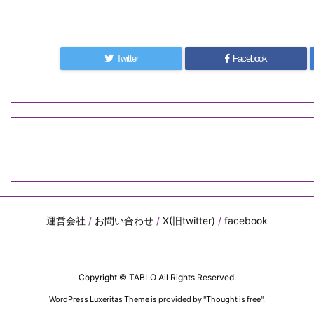
Twitter
Facebook
運営会社
/
お問い合わせ
/
X(旧twitter)
/
facebook
Copyright ©
TABLO
All Rights Reserved.
WordPress Luxeritas Theme is provided by "
Thought is free
".