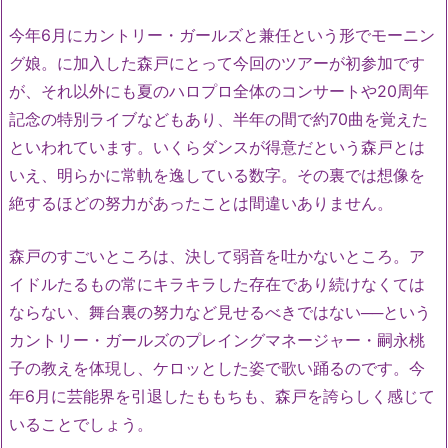
今年6月にカントリー・ガールズと兼任という形でモーニン
グ娘。に加入した森戸にとって今回のツアーが初参加です
が、それ以外にも夏のハロプロ全体のコンサートや20周年
記念の特別ライブなどもあり、半年の間で約70曲を覚えた
といわれています。いくらダンスが得意だという森戸とは
いえ、明らかに常軌を逸している数字。その裏では想像を
絶するほどの努力があったことは間違いありません。
森戸のすごいところは、決して弱音を吐かないところ。ア
イドルたるもの常にキラキラした存在であり続けなくては
ならない、舞台裏の努力など見せるべきではない──という
カントリー・ガールズのプレイングマネージャー・嗣永桃
子の教えを体現し、ケロッとした姿で歌い踊るのです。今
年6月に芸能界を引退したももちも、森戸を誇らしく感じて
いることでしょう。