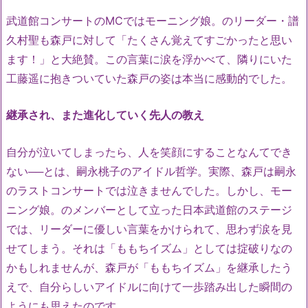
武道館コンサートのMCではモーニング娘。のリーダー・譜
久村聖も森戸に対して「たくさん覚えてすごかったと思い
ます！」と大絶賛。この言葉に涙を浮かべて、隣りにいた
工藤遥に抱きついていた森戸の姿は本当に感動的でした。
継承され、また進化していく先人の教え
自分が泣いてしまったら、人を笑顔にすることなんてでき
ない──とは、嗣永桃子のアイドル哲学。実際、森戸は嗣永
のラストコンサートでは泣きませんでした。しかし、モー
ニング娘。のメンバーとして立った日本武道館のステージ
では、リーダーに優しい言葉をかけられて、思わず涙を見
せてしまう。それは「ももちイズム」としては掟破りなの
かもしれませんが、森戸が「ももちイズム」を継承したう
えで、自分らしいアイドルに向けて一歩踏み出した瞬間の
ようにも思えたのです。